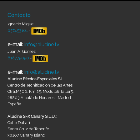
Contacto
Ignacio Miguel
637453161
-
e-mail:
info@alucine.tv
Juan A. Gómez
618775050
-
e-mail:
info@alucine.tv
Alucine Efectos Especiales S.L.:
Centro de Tecnificacion de las Artes.
Ctra.M300. Km.25. Modulo8 Taller5.
28803 Alcalá de Henares - Madrid
España
Alucine SFX Canary S.L.U.:
Calle Dalia 1.
Santa Cruz de Tenerife.
38107 Canary Island