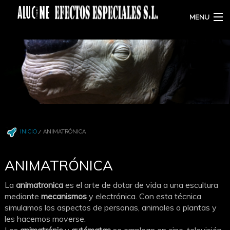
MENU
Quienes somos
Efectos especiales
Cine y TV
Making-off
INICIO
ANIMATRÓNICA
Alquiler y venta
Cristal rompible
ANIMATRÓNICA
Animatrónica
La
animatronica
es el arte de dotar de vida a una escultura
mediante
mecanismos
y electrónica. Con esta técnica
Contacto
simulamos los aspectos de personas, animales o plantas y
les hacemos moverse.