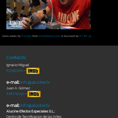
Icons made by
Freepik
from
www.flaticon.com
is licensed by
CC BY 3.0
Contacto
Ignacio Miguel
637453161
-
e-mail:
info@alucine.tv
Juan A. Gómez
618775050
-
e-mail:
info@alucine.tv
Alucine Efectos Especiales S.L.:
Centro de Tecnificacion de las Artes.