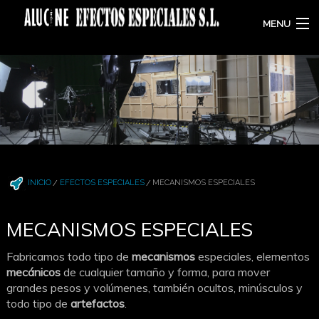
MENU
Quienes somos
Efectos especiales
Cine y TV
Making-off
INICIO
EFECTOS ESPECIALES
MECANISMOS ESPECIALES
Alquiler y venta
Cristal rompible
MECANISMOS ESPECIALES
Animatrónica
Fabricamos todo tipo de
mecanismos
especiales, elementos
mecánicos
de cualquier tamaño y forma, para mover
Contacto
grandes pesos y volúmenes, también ocultos, minúsculos y
todo tipo de
artefactos
.